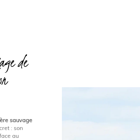
lage de
on
tère sauvage
ret : son
 face au