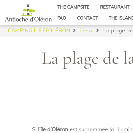
THE CAMPSITE
RESTAURANT
Beach access
FAQ
CONTACT
THE ISLAN
Video
Saint-Denis 
CAMPING ÎLE D’OLÉRON
Lieux
La plage de 
Reviews
Saint-George
Latest news from the Ile d’Oléron camp
Saint-Pierre 
La plage de la
Saint-Trojan
Si l’
île d’Oléron
est surnommée la “Lumineu