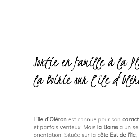
Sortie en famille à la P
la Boirie sur l’île d’Olér
L’
île d’Oléron
est connue pour son
carac
et parfois venteux. Mais
la Boirie
a un sec
orientation. Située sur la c
ôte Est de l’île
,