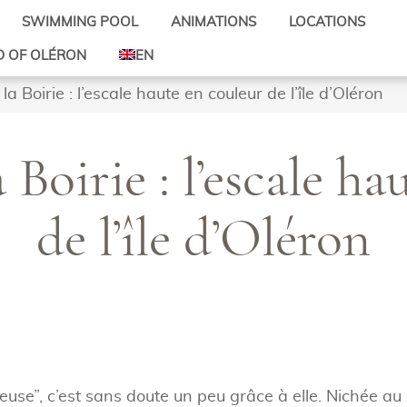
SWIMMING POOL
ANIMATIONS
LOCATIONS
Activities for children
Mobile-homes
D OF OLÉRON
EN
Activities for all
Pitches
d’Oléron
FR
la Boirie : l’escale haute en couleur de l’île d’Oléron
Mini-Farm
Rates
s d’Oléron
DE
site
Bicycle hire
d’Oléron
Theme evenings
 Boirie : l’escale h
-les-Bains
de l’île d’Oléron
se”, c’est sans doute un peu grâce à elle. Nichée au