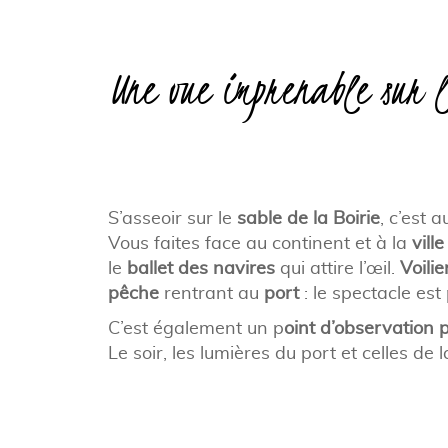
Une vue imprenable sur l
S’asseoir sur le
sable de la Boirie
, c’est 
Vous faites face au continent et à la
vill
le
ballet des navires
qui attire l’œil.
Voilie
pêche
rentrant au
port
: le spectacle es
C’est également un p
oint d’observation p
Le soir, les lumières du port et celles d