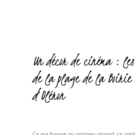
Un décor de cinéma : les
de la plage de la Boirie 
d’Oléron
Ce qui frappe au premier regard, ce sont 