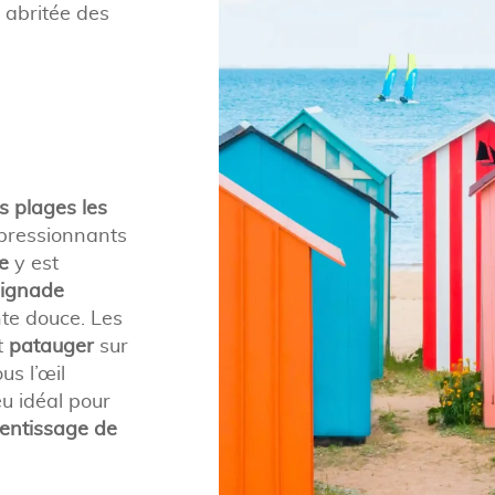
t abritée des
s plages les
ressionnants
e
y est
ignade
te douce. Les
t
patauger
sur
us l’œil
eu idéal pour
entissage de