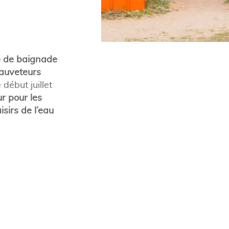
 de baignade
auveteurs
ébut juillet
r pour les
isirs de l’eau