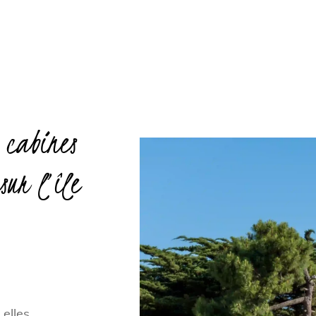
 cabines
sur l’île
elles.