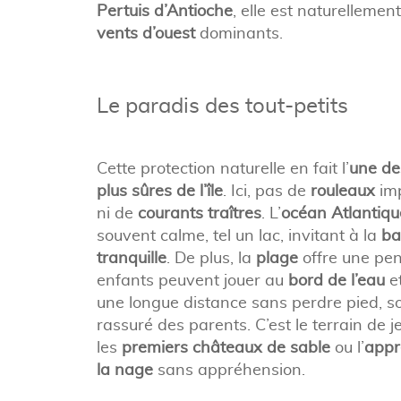
Pertuis d’Antioche
, elle est naturellemen
vents d’ouest
dominants.
Le paradis des tout-petits
Cette protection naturelle en fait l’
une de
plus sûres de l’île
. Ici, pas de
rouleaux
imp
ni de
courants traîtres
. L’
océan Atlantiqu
souvent calme, tel un lac, invitant à la
ba
tranquille
. De plus, la
plage
offre une pen
enfants peuvent jouer au
bord de l’eau
e
une longue distance sans perdre pied, so
rassuré des parents. C’est le terrain de j
les
premiers châteaux de sable
ou l’
appr
la nage
sans appréhension.