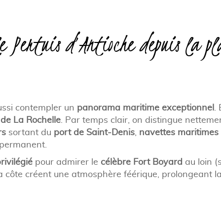
e Pertuis d’Antioche depuis la pl
aussi contempler un
panorama maritime exceptionnel
.
e de La Rochelle
. Par temps clair, on distingue netteme
rs
sortant du
port de Saint-Denis
,
navettes maritimes
t permanent.
rivilégié
pour admirer le
célèbre Fort Boyard
au loin (s
e la côte créent une atmosphère féérique, prolongeant 