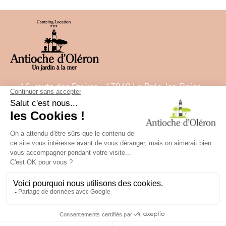
16, route des Proires - 17840 La Brée-les-Bains -
France
Tel:
05 46 47 92 00
- Fax: 05 46 47 82 22
E-Mail:
contact@camping-antiochedoleron.com
GPS: Breitengrad= 46.021532828 - Länge=
-1.35827488
✕
Besoin d'aide ?
Campingplan
Rechtliche Hinweise
Zukünftige Ferien
RESERVIEREN