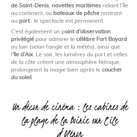
de Saint-Denis
,
navettes maritimes
reliant l’île
au continent, ou
bateaux de pêche
rentrant
au
port
: le spectacle est permanent.
C’est également un p
oint d’observation
privilégié
pour admirer le
célèbre Fort Boyard
au loin (selon l’angle et la météo), ainsi que
l‘
île d’Aix
. Le soir, les lumières du port et celles
de la côte créent une atmosphère féérique,
prolongeant la magie bien après le
coucher
du soleil
.
Un décor de cinéma : les cabines de
la plage de la Boirie sur l’île
d’Oléron