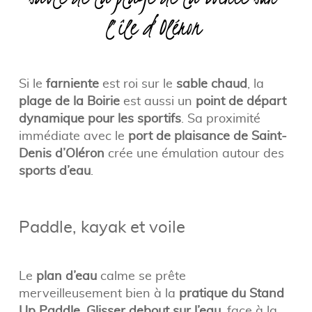
sable de la plage de la Boirie sur
l’île d’Oléron
Si le
farniente
est roi sur le
sable chaud
, la
plage de la Boirie
est aussi un
point de départ
dynamique pour les sportifs
. Sa proximité
immédiate avec le
port de plaisance de Saint-
Denis d’Oléron
crée une émulation autour des
sports d’eau
.
Paddle, kayak et voile
Le
plan d’eau
calme se prête
merveilleusement bien à la
pratique du Stand
Up Paddle
.
Glisser debout sur l’eau
, face à la