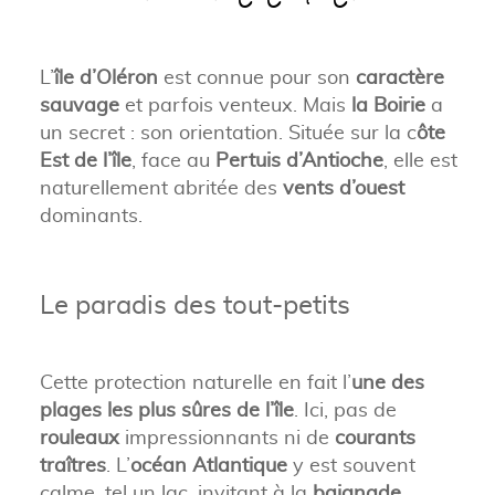
L’
île d’Oléron
est connue pour son
caractère
sauvage
et parfois venteux. Mais
la Boirie
a
un secret : son orientation. Située sur la c
ôte
Est de l’île
, face au
Pertuis d’Antioche
, elle est
naturellement abritée des
vents d’ouest
dominants.
Le paradis des tout-petits
Cette protection naturelle en fait l’
une des
plages les plus sûres de l’île
. Ici, pas de
rouleaux
impressionnants ni de
courants
traîtres
. L’
océan Atlantique
y est souvent
calme, tel un lac, invitant à la
baignade