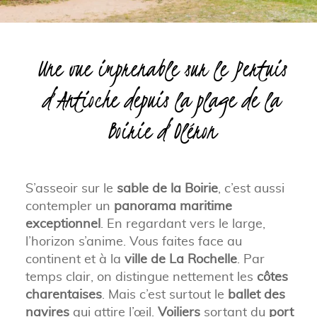
Une vue imprenable sur le Pertuis
d’Antioche depuis la plage de la
Boirie d’Oléron
S’asseoir sur le
sable de la Boirie
, c’est aussi
contempler un
panorama maritime
exceptionnel
. En regardant vers le large,
l’horizon s’anime. Vous faites face au
continent et à la
ville de La Rochelle
. Par
temps clair, on distingue nettement les
côtes
charentaises
. Mais c’est surtout le
ballet des
navires
qui attire l’œil.
Voiliers
sortant du
port