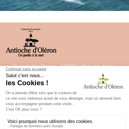
16, route des Proires - 17840 La Brée-les-Bains -
France
Tel:
05 46 47 92 00
- Fax: 05 46 47 82 22
E-Mail:
contact@camping-antiochedoleron.com
GPS: Breitengrad= 46.021532828 - Länge=
-1.35827488
✕
Besoin d'aide ?