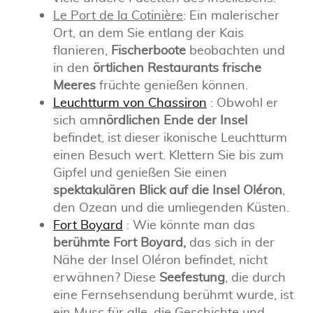
Le Port de la Cotinière
: Ein malerischer
Ort, an dem Sie entlang der Kais
flanieren,
Fischerboote
beobachten und
in den
örtlichen Restaurants
frische
Meeres
früchte genießen können.
Leuchtturm von Chassiron
: Obwohl er
sich am
nördlichen Ende der Insel
befindet, ist dieser ikonische Leuchtturm
einen Besuch wert. Klettern Sie bis zum
Gipfel und genießen Sie einen
spektakulären Blick auf die Insel Oléron
,
den Ozean und die umliegenden Küsten.
Fort Boyard
: Wie könnte man das
berühmte Fort Boyard,
das sich in der
Nähe der Insel Oléron befindet, nicht
erwähnen? Diese
Seefestung
, die durch
eine Fernsehsendung berühmt wurde, ist
ein Muss für alle, die Geschichte und