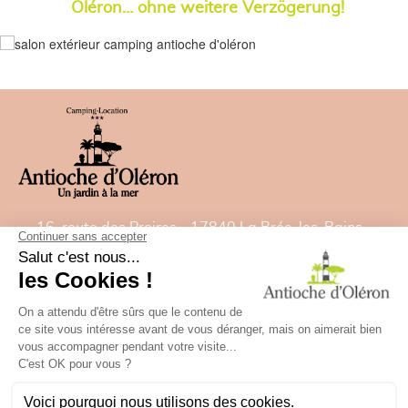
Oléron
… ohne weitere Verzögerung!
16, route des Proires - 17840 La Brée-les-Bains -
France
Tel:
05 46 47 92 00
- Fax: 05 46 47 82 22
E-Mail:
contact@camping-antiochedoleron.com
GPS: Breitengrad= 46.021532828 - Länge=
-1.35827488
✕