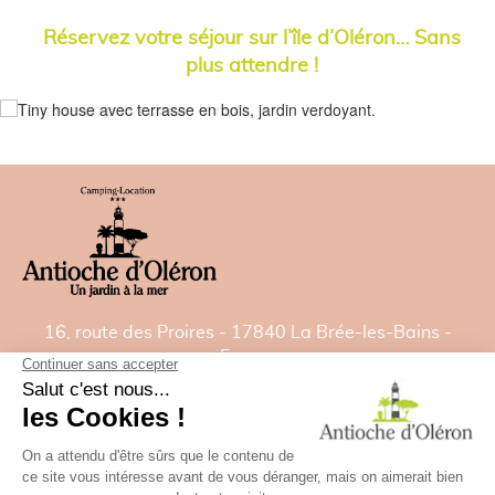
Réservez votre séjour sur l’île d’Oléron
… Sans
plus attendre !
16, route des Proires - 17840 La Brée-les-Bains -
France
Tél:
05 46 47 92 00
- Fax: 05 46 47 82 22
E-mail:
contact@camping-antiochedoleron.com
GPS: Latitude= 46.021532828 - Longitude=
-1.35827488