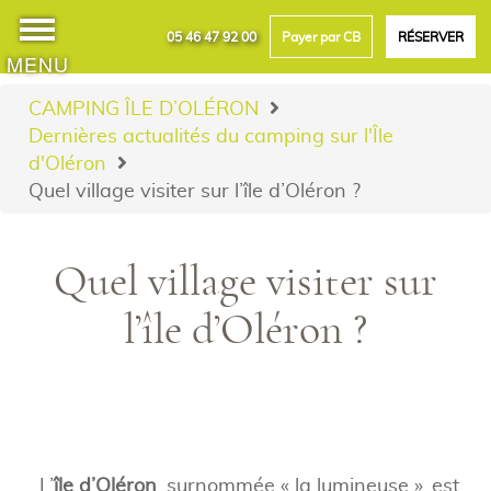
05 46 47 92 00
Payer par CB
RÉSERVER
MENU
CAMPING ÎLE D’OLÉRON
Dernières actualités du camping sur l'Île
d'Oléron
Quel village visiter sur l’île d’Oléron ?
Quel village visiter sur
l’île d’Oléron ?
L’
île d’Oléron
, surnommée « la lumineuse », est