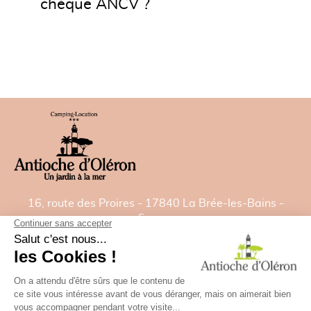
chèque ANCV ?
16, route des Proires - 17840 La Brée-les-Bains -
France
Tél:
05 46 47 92 00
- Fax: 05 46 47 82 22
E-mail:
contact@camping-antiochedoleron.com
GPS: Latitude= 46.021532828 - Longitude=
-1.35827488