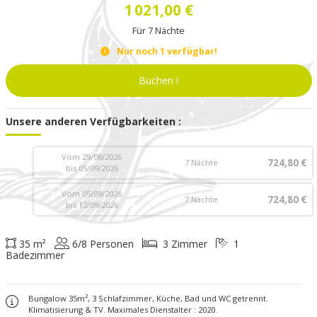
1 021,00 €
Für
7
Nächte
Nur noch
1
verfügbar!
Buchen !
Unsere anderen Verfügbarkeiten :
Vom 29/08/2026
724,80 €
7 Nächte
bis 05/09/2026
Vom 05/09/2026
724,80 €
7 Nächte
bis 12/09/2026
35 m²
6/8 Personen
3 Zimmer
1
Badezimmer
Bungalow 35m², 3 Schlafzimmer, Küche, Bad und WC getrennt.
Klimatisierung & TV. Maximales Dienstalter : 2020.