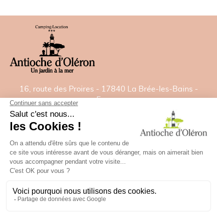
16, route des Proires - 17840 La Brée-les-Bains -
France
Tél:
05 46 47 92 00
- Fax: 05 46 47 82 22
E-mail:
contact@camping-antiochedoleron.com
GPS: Latitude= 46.021532828 - Longitude=
-1.35827488
✕
Besoin d'aide ?
Plan du camping
Politique de confidentialité