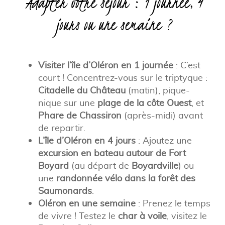
Adapter votre séjour : 1 journée, 4
jours ou une semaine ?
Visiter l’île d’Oléron en 1 journée
: C’est
court ! Concentrez-vous sur le triptyque :
Citadelle du Château
(matin), pique-
nique sur une
plage de la côte Ouest
, et
Phare de Chassiron
(après-midi) avant
de repartir.
L’île d’Oléron en 4 jours
: Ajoutez une
excursion en bateau autour de Fort
Boyard
(au départ de
Boyardville
) ou
une
randonnée vélo dans la forêt des
Saumonards
.
Oléron en une semaine
: Prenez le temps
de vivre ! Testez le
char à voile
, visitez le