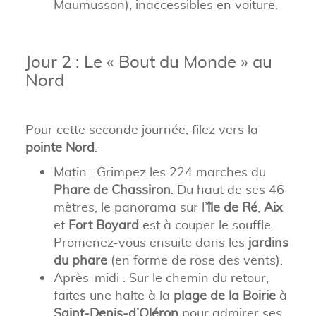
Maumusson), inaccessibles en voiture.
Jour 2 : Le « Bout du Monde » au
Nord
Pour cette seconde journée, filez vers la
pointe Nord
.
Matin : Grimpez les 224 marches du
Phare de Chassiron
. Du haut de ses 46
mètres, le panorama sur l’
île de Ré
,
Aix
et
Fort Boyard
est à couper le souffle.
Promenez-vous ensuite dans les
jardins
du phare
(en forme de rose des vents).
Après-midi : Sur le chemin du retour,
faites une halte à la
plage de la Boirie
à
Saint-Denis-d’Oléron
pour admirer ses