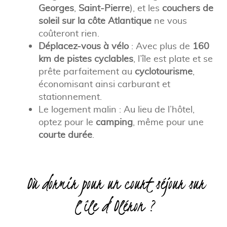
Georges
,
Saint-Pierre
), et les
couchers de
soleil sur la côte Atlantique
ne vous
coûteront rien.
Déplacez-vous à vélo
: Avec plus de
160
km de pistes cyclables
, l’île est plate et se
prête parfaitement au
cyclotourisme
,
économisant ainsi carburant et
stationnement.
Le logement malin : Au lieu de l’hôtel,
optez pour le
camping
, même pour une
courte durée
.
Où dormir pour un court séjour sur
l’île d’Oléron ?