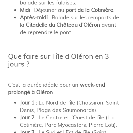
balade sur les falaises.
Midi
: Déjeuner au
port de la Cotinière
.
Après-midi
: Balade sur les remparts de
la
Citadelle du Château d’Oléron
avant
de reprendre le pont.
Que faire sur l’île d’Oléron en 3
jours ?
C’est la durée idéale pour un
week-end
prolongé à Oléron
.
Jour 1
: Le Nord de l’île (Chassiron, Saint-
Denis, Plage des Saumonards).
Jour 2
: Le Centre et l’Ouest de l’île (La
Cotinière, Parc Myocastors, Pierre Loti).
Jour 3
: Le Sud et l’Est de l’île (Saint-