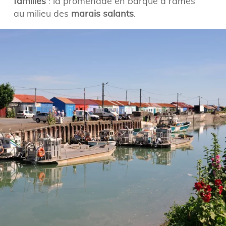
familles
: la promenade en barque à rames
au milieu des
marais salants
.