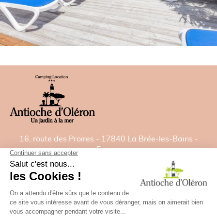
16, route des Proires - 17840 La Brée-les-Bains -
France
Tél:
05 46 47 92 00
- Fax: 05 46 47 82 22
E-mail:
contact@camping-antiochedoleron.com
GPS: Latitude= 46.021532828 - Longitude=
-1.35827488