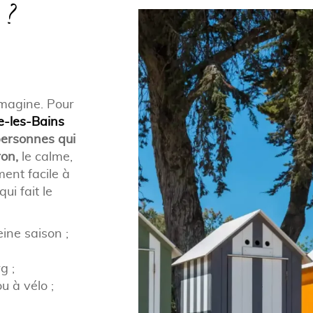
 ?
’imagine. Pour
e-les-Bains
ersonnes qui
on,
le calme,
ent facile à
ui fait le
ine saison ;
g ;
 à vélo ;