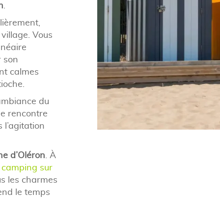
n
.
lièrement,
 village. Vous
lnéaire
r son
nt calmes
ioche.
’ambiance du
 de rencontre
 l’agitation
he d’Oléron
. À
e
camping sur
s les charmes
rend le temps