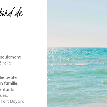
bord de
 seulement
 relie
lie petite
n famille
.
enfants
ues,
t Fort Boyard.