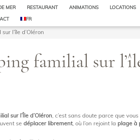
DE MER
RESTAURANT
ANIMATIONS
LOCATIONS
Activités pour enfants
Mobil-homes
ACT
FR
Activités pour tous
Emplacements
 sur l’île d’Oléron
Mini-Ferme
Tarifs
Location de vélos
Soirées à thèmes
ing familial sur l’î
ial sur l’Île d’Oléron
, c’est sans doute parce que vou
uvent se
déplacer librement
, où l’on rejoint la
plage à 