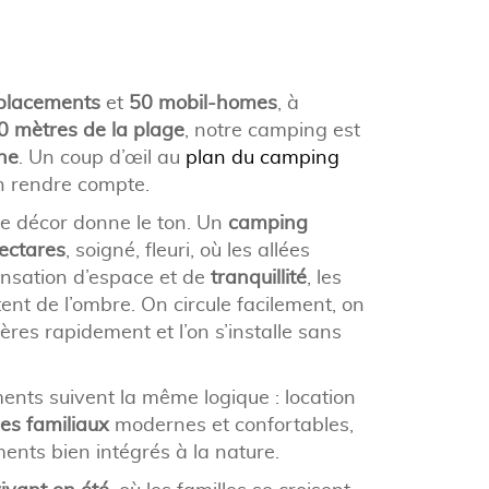
placements
et
50 mobil-homes
, à
0 mètres de la plage
, notre camping est
ne
. Un coup d’œil au
plan du camping
en rendre compte.
 le décor donne le ton. Un
camping
ectares
, soigné, fleuri, où les allées
ensation d’espace et de
tranquillité
,
les
ent de l’ombre.
On circule facilement, on
res rapidement et l’on s’installe
sans
nts suivent la même logique : location
es familiaux
modernes et confortables,
nts bien intégrés à la nature.