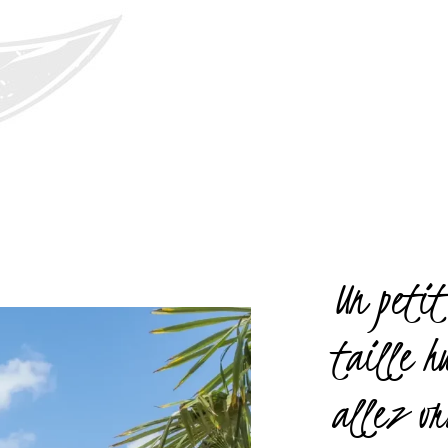
Un petit
taille h
allez vr