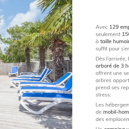
Avec
129 em
seulement
15
à
taille humai
suffit pour s’
Dès l’arrivée,
arboré de 3 h
offrent une s
arbres apport
prend ses repè
stress.
Les hébergeme
de
mobil-hom
des emplaceme