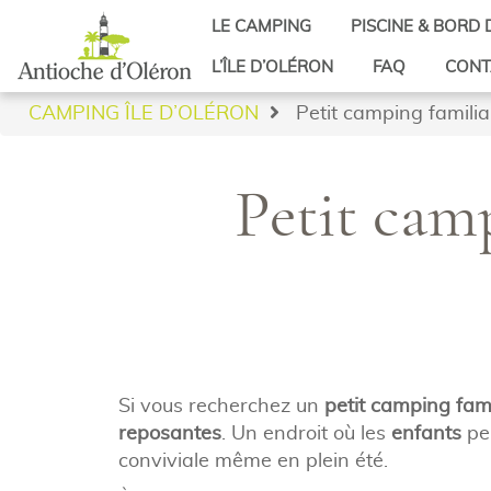
LE CAMPING
PISCINE & BORD 
Accessibilité PMR
Piscine
L’ÎLE D’OLÉRON
FAQ
CONT
Vidéo
Bord de mer
Saint-Denis d’Oléron
CAMPING ÎLE D’OLÉRON
Petit camping familial
Avis
Accès plage
Saint-Georges d’Oléron
Actualités
Saint-Pierre d’Oléron
Petit camp
Saint-Trojan-les-Bains
Si vous recherchez un
petit camping famil
reposantes
. Un endroit où les
enfants
pe
conviviale même en plein été.