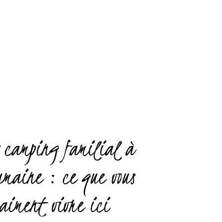
 camping familial à
umaine : ce que vous
aiment vivre ici