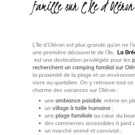
famille sur l’Île d’Oléron
L’île d’Oléron est plus grande qu’on ne l
une première découverte de l’île,
La Bré
est une destination privilégiée pour les
p
recherchent un camping familial sur Olér
la proximité de la plage et un environnem
vivre au quotidien. On y retrouve tout ce q
charme des vacances sur Oléron :
une
ambiance paisible
, même en ple
un
village à taille humaine
;
une
plage familiale
au cœur du bour
des commerces accessibles à pied ou
un marché animé et convivial ;