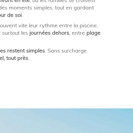
ivant en été
, où les familles se croisent
des moments simples, tout en gardant
ur de soi
.
ouvent vite leur rythme entre la piscine,
t surtout les
journées dehors
, entre
plage
es restent simples
. Sans surcharge.
el, tout près
.