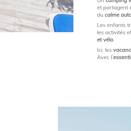
Un
camping v
et partagent 
du
calme auto
Les enfants tr
les activités e
et vélo
.
Ici, les
vacanc
Avec l’
essenti