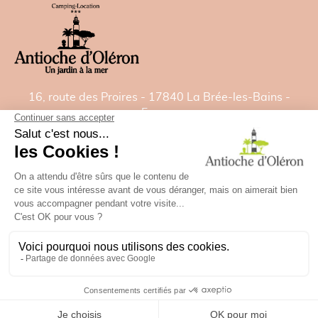
16, route des Proires - 17840 La Brée-les-Bains -
France
Tél:
05 46 47 92 00
- Fax: 05 46 47 82 22
E-mail:
contact@camping-antiochedoleron.com
GPS: Latitude= 46.021532828 - Longitude=
-1.35827488
✕
Besoin d'aide ?
Plan du camping
Politique de confidentialité
Mentions Légales
Futures vacances
RÉSERVER
Agence de communication Studio Plune