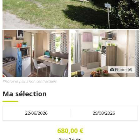
Photos (6)
Photos et plans non contractuels
Ma sélection
680,00 €
Pour
7
nuits