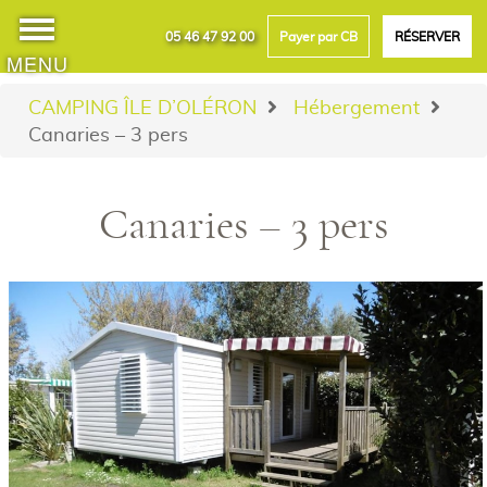
05 46 47 92 00
Payer par CB
RÉSERVER
MENU
CAMPING ÎLE D’OLÉRON
Hébergement
Canaries – 3 pers
Canaries – 3 pers